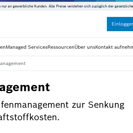
h nur an gewerbliche Kunden. Alle Preise verstehen sich zuzüglich der gesetzlic
Einlogge
gen
Managed Services
Ressourcen
Über uns
Kontakt aufneh
management
nagement
Reifenmanagement zur Senkung
ftstoffkosten.