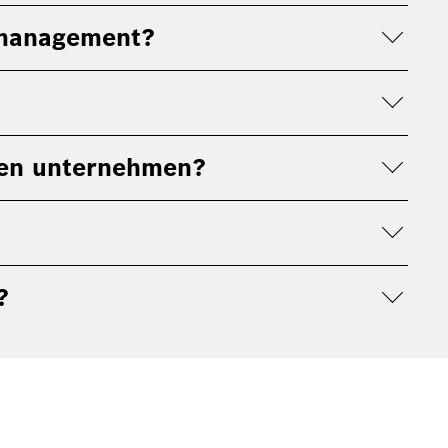
nmanagement?
ten unternehmen?
?