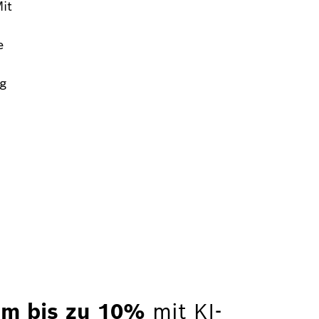
it
e
,
ng
um bis zu 10%
mit KI-