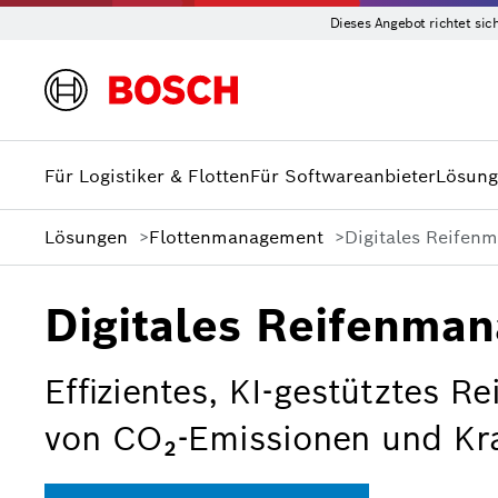
Dieses Angebot richtet sic
Für Logistiker & Flotten
Für Softwareanbieter
Lösun
Lösungen
Flottenmanagement
Digitales Reifen
Digitales Reifenma
Effizientes, KI-gestütztes 
von CO₂-Emissionen und Kra