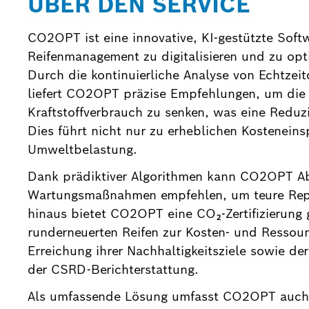
ÜBER DEN SERVICE
CO2OPT ist eine innovative, KI-gestützte Softw
Reifenmanagement zu digitalisieren und zu opt
Durch die kontinuierliche Analyse von Echtzei
liefert CO2OPT präzise Empfehlungen, um die 
Kraftstoffverbrauch zu senken, was eine Redu
Dies führt nicht nur zu erheblichen Kosteneins
Umweltbelastung.
Dank prädiktiver Algorithmen kann CO2OPT A
Wartungsmaßnahmen empfehlen, um teure Repar
hinaus bietet CO2OPT eine CO₂-Zertifizierung
runderneuerten Reifen zur Kosten- und Ressou
Erreichung ihrer Nachhaltigkeitsziele sowie de
der CSRD-Berichterstattung.
Als umfassende Lösung umfasst CO2OPT auch 